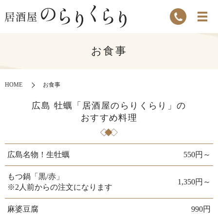
お食事
HOME
お食事
広島 牡蠣「居酒屋のらりくらり」の
おすすめ料理
広島名物！生牡蠣
550円～
もつ鍋「黒/赤」
1,350円～
※2人前からの注文になります
麻婆豆腐
990円